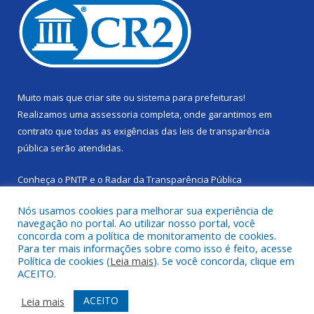
Muito mais que
criar site
ou
sistema para prefeituras
!
Realizamos uma
assessoria
completa, onde garantimos em
contrato que todas as exigências das
leis de transparência
pública
serão atendidas.
Conheça o
PNTP
e o
Radar da Transparência Pública
Nós usamos cookies para melhorar sua experiência de
navegação no portal. Ao utilizar nosso portal, você
concorda com a política de monitoramento de cookies.
Para ter mais informações sobre como isso é feito, acesse
Todos os direitos reservados a Câmara Municipal de Cachoeira
Política de cookies (
Leia mais
). Se você concorda, clique em
do Piriá.
ACEITO.
Mapa do Site
Acessar Área Administrativa
ACEITO
Leia mais
Acessar Webmail