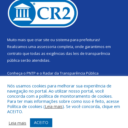
Muito mais que
criar site
ou
sistema para prefeituras
!
Realizamos uma
assessoria
completa, onde garantimos em
contrato que todas as exigências das
leis de transparência
pública
serão atendidas.
Conheça o
PNTP
e o
Radar da Transparência Pública
Nós usamos cookies para melhorar sua experiência de
navegação no portal. Ao utilizar nosso portal, você
concorda com a política de monitoramento de cookies.
Para ter mais informações sobre como isso é feito, acesse
Todos os direitos reservados a Câmara Municipal de Cachoeira
Política de cookies (
Leia mais
). Se você concorda, clique em
do Piriá.
ACEITO.
Mapa do Site
Acessar Área Administrativa
ACEITO
Leia mais
Acessar Webmail