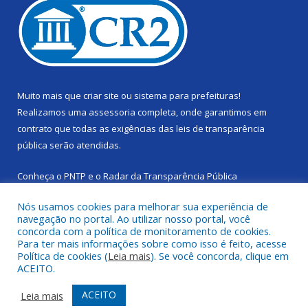
Muito mais que
criar site
ou
sistema para prefeituras
!
Realizamos uma
assessoria
completa, onde garantimos em
contrato que todas as exigências das
leis de transparência
pública
serão atendidas.
Conheça o
PNTP
e o
Radar da Transparência Pública
Nós usamos cookies para melhorar sua experiência de
navegação no portal. Ao utilizar nosso portal, você
concorda com a política de monitoramento de cookies.
Para ter mais informações sobre como isso é feito, acesse
Todos os direitos reservados a Câmara Municipal de Cachoeira
Política de cookies (
Leia mais
). Se você concorda, clique em
do Piriá.
ACEITO.
Mapa do Site
Acessar Área Administrativa
ACEITO
Leia mais
Acessar Webmail