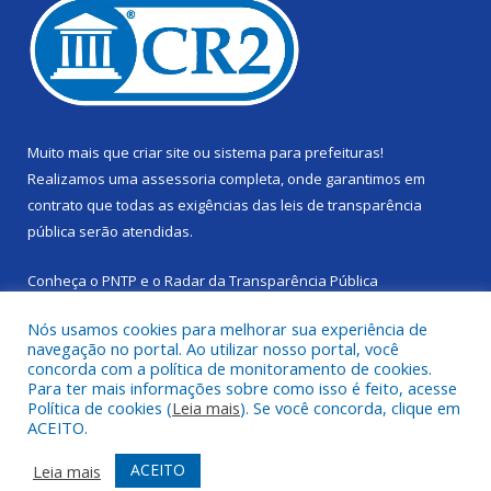
Muito mais que
criar site
ou
sistema para prefeituras
!
Realizamos uma
assessoria
completa, onde garantimos em
contrato que todas as exigências das
leis de transparência
pública
serão atendidas.
Conheça o
PNTP
e o
Radar da Transparência Pública
Nós usamos cookies para melhorar sua experiência de
navegação no portal. Ao utilizar nosso portal, você
concorda com a política de monitoramento de cookies.
Para ter mais informações sobre como isso é feito, acesse
Todos os direitos reservados a Câmara Municipal de Cachoeira
Política de cookies (
Leia mais
). Se você concorda, clique em
do Piriá.
ACEITO.
Mapa do Site
Acessar Área Administrativa
ACEITO
Leia mais
Acessar Webmail