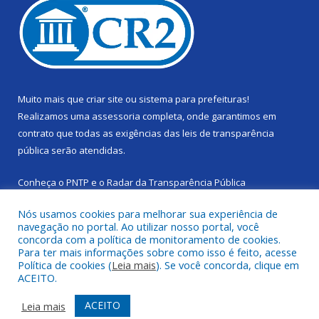
Muito mais que
criar site
ou
sistema para prefeituras
!
Realizamos uma
assessoria
completa, onde garantimos em
contrato que todas as exigências das
leis de transparência
pública
serão atendidas.
Conheça o
PNTP
e o
Radar da Transparência Pública
Nós usamos cookies para melhorar sua experiência de
navegação no portal. Ao utilizar nosso portal, você
concorda com a política de monitoramento de cookies.
Para ter mais informações sobre como isso é feito, acesse
Todos os direitos reservados a Câmara Municipal de Cachoeira
Política de cookies (
Leia mais
). Se você concorda, clique em
do Piriá.
ACEITO.
Mapa do Site
Acessar Área Administrativa
ACEITO
Leia mais
Acessar Webmail