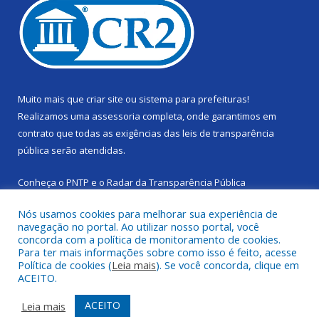
Muito mais que
criar site
ou
sistema para prefeituras
!
Realizamos uma
assessoria
completa, onde garantimos em
contrato que todas as exigências das
leis de transparência
pública
serão atendidas.
Conheça o
PNTP
e o
Radar da Transparência Pública
Nós usamos cookies para melhorar sua experiência de
navegação no portal. Ao utilizar nosso portal, você
concorda com a política de monitoramento de cookies.
Para ter mais informações sobre como isso é feito, acesse
Todos os direitos reservados a Câmara Municipal de Cachoeira
Política de cookies (
Leia mais
). Se você concorda, clique em
do Piriá.
ACEITO.
Mapa do Site
Acessar Área Administrativa
ACEITO
Leia mais
Acessar Webmail