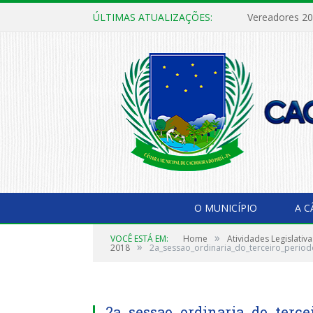
ÚLTIMAS ATUALIZAÇÕES:
Vereadores 2
O MUNICÍPIO
A 
»
VOCÊ ESTÁ EM:
Home
Atividades Legislativa
»
2018
2a_sessao_ordinaria_do_terceiro_periodo
2a_sessao_ordinaria_do_terce