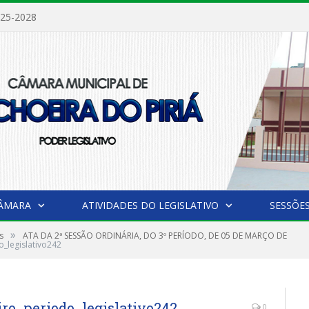
025-2028
CÂMARA
ATIVIDADES DO LEGISLATIVO
SESSÕE
»
s
ATA DA 2ª SESSÃO ORDINÁRIA, DO 3º PERÍODO, DE 05 DE MARÇO DE
_legislativo242
iro_periodo_legislativo242
0