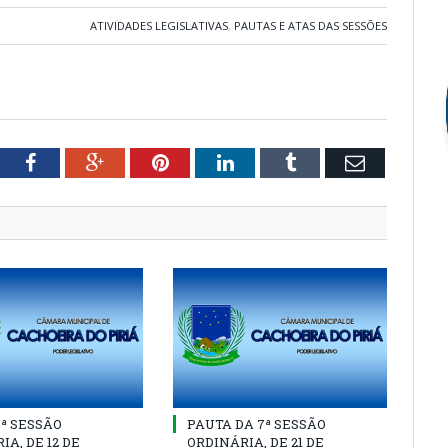
ATIVIDADES LEGISLATIVAS
,
PAUTAS E ATAS DAS SESSÕES
tter
Facebook
Google+
Pinterest
LinkedIn
Tumblr
Email
8ª SESSÃO
PAUTA DA 7ª SESSÃO
IA, DE 12 DE
ORDINÁRIA, DE 21 DE