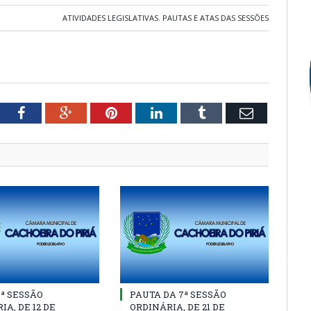
ATIVIDADES LEGISLATIVAS
,
PAUTAS E ATAS DAS SESSÕES
tter
Facebook
Google+
Pinterest
LinkedIn
Tumblr
Email
8ª SESSÃO
PAUTA DA 7ª SESSÃO
IA, DE 12 DE
ORDINÁRIA, DE 21 DE