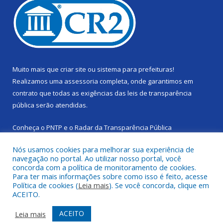
Muito mais que
criar site
ou
sistema para prefeituras
!
Realizamos uma
assessoria
completa, onde garantimos em
contrato que todas as exigências das
leis de transparência
pública
serão atendidas.
Conheça o
PNTP
e o
Radar da Transparência Pública
Nós usamos cookies para melhorar sua experiência de
navegação no portal. Ao utilizar nosso portal, você
concorda com a política de monitoramento de cookies.
Para ter mais informações sobre como isso é feito, acesse
Todos os direitos reservados a Câmara Municipal de Cachoeira
Política de cookies (
Leia mais
). Se você concorda, clique em
do Piriá.
ACEITO.
Mapa do Site
Acessar Área Administrativa
ACEITO
Leia mais
Acessar Webmail