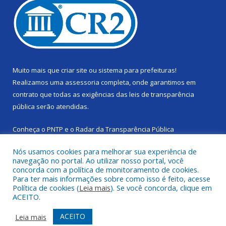
Muito mais que
criar site
ou
sistema para prefeituras
!
Realizamos uma
assessoria
completa, onde garantimos em
contrato que todas as exigências das
leis de transparência
pública
serão atendidas.
Conheça o
PNTP
e o
Radar da Transparência Pública
Nós usamos cookies para melhorar sua experiência de
navegação no portal. Ao utilizar nosso portal, você
concorda com a política de monitoramento de cookies.
Para ter mais informações sobre como isso é feito, acesse
Todos os direitos reservados a Câmara Municipal de Cachoeira
Política de cookies (
Leia mais
). Se você concorda, clique em
do Piriá.
ACEITO.
Mapa do Site
Acessar Área Administrativa
ACEITO
Leia mais
Acessar Webmail