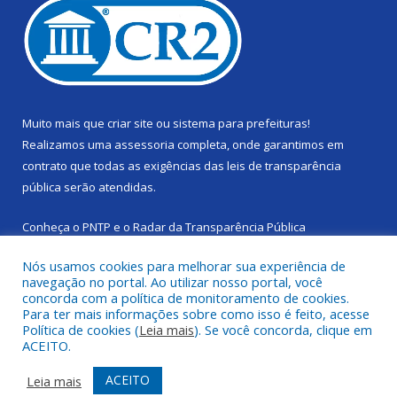
Muito mais que
criar site
ou
sistema para prefeituras
!
Realizamos uma
assessoria
completa, onde garantimos em
contrato que todas as exigências das
leis de transparência
pública
serão atendidas.
Conheça o
PNTP
e o
Radar da Transparência Pública
Nós usamos cookies para melhorar sua experiência de
navegação no portal. Ao utilizar nosso portal, você
concorda com a política de monitoramento de cookies.
Para ter mais informações sobre como isso é feito, acesse
Todos os direitos reservados a Câmara Municipal de Cachoeira
Política de cookies (
Leia mais
). Se você concorda, clique em
do Piriá.
ACEITO.
Mapa do Site
Acessar Área Administrativa
ACEITO
Leia mais
Acessar Webmail