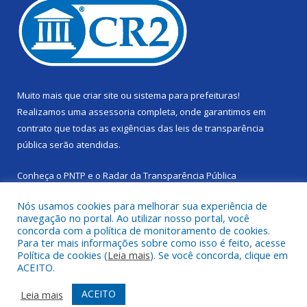
Muito mais que
criar site
ou
sistema para prefeituras
!
Realizamos uma
assessoria
completa, onde garantimos em
contrato que todas as exigências das
leis de transparência
pública
serão atendidas.
Conheça o
PNTP
e o
Radar da Transparência Pública
Nós usamos cookies para melhorar sua experiência de
navegação no portal. Ao utilizar nosso portal, você
concorda com a política de monitoramento de cookies.
Para ter mais informações sobre como isso é feito, acesse
Todos os direitos reservados a Câmara Municipal de Cachoeira
Política de cookies (
Leia mais
). Se você concorda, clique em
do Piriá.
ACEITO.
Mapa do Site
Acessar Área Administrativa
ACEITO
Leia mais
Acessar Webmail