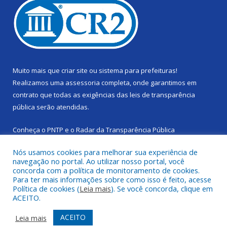
Muito mais que
criar site
ou
sistema para prefeituras
!
Realizamos uma
assessoria
completa, onde garantimos em
contrato que todas as exigências das
leis de transparência
pública
serão atendidas.
Conheça o
PNTP
e o
Radar da Transparência Pública
Nós usamos cookies para melhorar sua experiência de
navegação no portal. Ao utilizar nosso portal, você
concorda com a política de monitoramento de cookies.
Para ter mais informações sobre como isso é feito, acesse
Todos os direitos reservados a Câmara Municipal de Cachoeira
Política de cookies (
Leia mais
). Se você concorda, clique em
do Piriá.
ACEITO.
Mapa do Site
Acessar Área Administrativa
ACEITO
Leia mais
Acessar Webmail