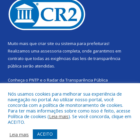
Muito mais que
criar site
ou
sistema para prefeituras
!
Realizamos uma
assessoria
completa, onde garantimos em
contrato que todas as exigências das
leis de transparência
pública
serão atendidas.
Conheça o
PNTP
e o
Radar da Transparência Pública
Nós usamos cookies para melhorar sua experiência de
navegação no portal. Ao utilizar nosso portal, você
concorda com a política de monitoramento de cookies.
Para ter mais informações sobre como isso é feito, acesse
Todos os direitos reservados a Câmara Municipal de Cachoeira
Política de cookies (
Leia mais
). Se você concorda, clique em
do Piriá.
ACEITO.
Mapa do Site
Acessar Área Administrativa
ACEITO
Leia mais
Acessar Webmail