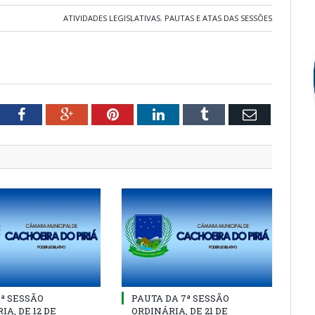
ATIVIDADES LEGISLATIVAS
,
PAUTAS E ATAS DAS SESSÕES
tter
Facebook
Google+
Pinterest
LinkedIn
Tumblr
Email
8ª SESSÃO
PAUTA DA 7ª SESSÃO
IA, DE 12 DE
ORDINÁRIA, DE 21 DE