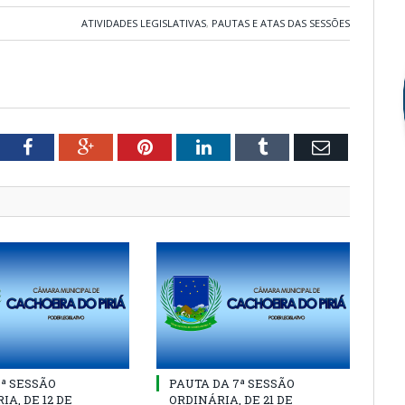
ATIVIDADES LEGISLATIVAS
,
PAUTAS E ATAS DAS SESSÕES
tter
Facebook
Google+
Pinterest
LinkedIn
Tumblr
Email
8ª SESSÃO
PAUTA DA 7ª SESSÃO
IA, DE 12 DE
ORDINÁRIA, DE 21 DE