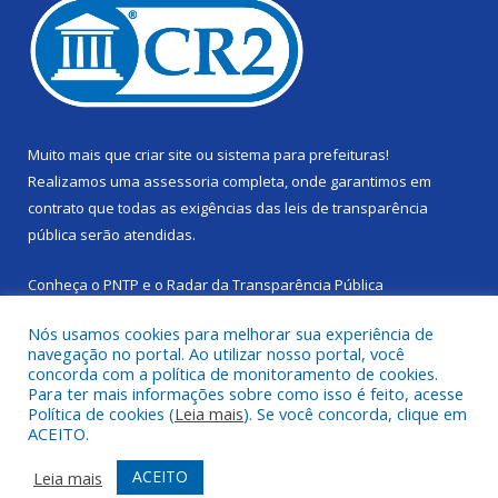
Muito mais que
criar site
ou
sistema para prefeituras
!
Realizamos uma
assessoria
completa, onde garantimos em
contrato que todas as exigências das
leis de transparência
pública
serão atendidas.
Conheça o
PNTP
e o
Radar da Transparência Pública
Nós usamos cookies para melhorar sua experiência de
navegação no portal. Ao utilizar nosso portal, você
concorda com a política de monitoramento de cookies.
Para ter mais informações sobre como isso é feito, acesse
Todos os direitos reservados a Câmara Municipal de Cachoeira
Política de cookies (
Leia mais
). Se você concorda, clique em
do Piriá.
ACEITO.
Mapa do Site
Acessar Área Administrativa
ACEITO
Leia mais
Acessar Webmail