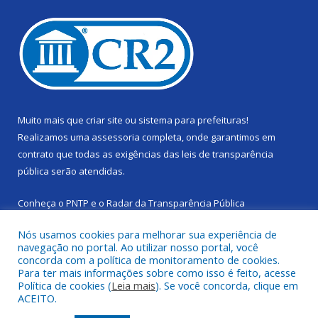
Muito mais que
criar site
ou
sistema para prefeituras
!
Realizamos uma
assessoria
completa, onde garantimos em
contrato que todas as exigências das
leis de transparência
pública
serão atendidas.
Conheça o
PNTP
e o
Radar da Transparência Pública
Nós usamos cookies para melhorar sua experiência de
navegação no portal. Ao utilizar nosso portal, você
concorda com a política de monitoramento de cookies.
Para ter mais informações sobre como isso é feito, acesse
Todos os direitos reservados a Câmara Municipal de Cachoeira
Política de cookies (
Leia mais
). Se você concorda, clique em
do Piriá.
ACEITO.