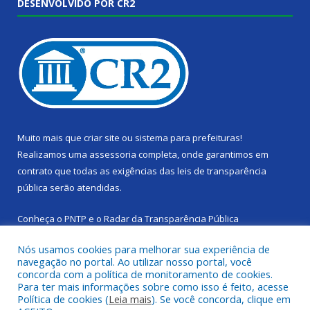
DESENVOLVIDO POR CR2
Muito mais que
criar site
ou
sistema para prefeituras
!
Realizamos uma
assessoria
completa, onde garantimos em
contrato que todas as exigências das
leis de transparência
pública
serão atendidas.
Conheça o
PNTP
e o
Radar da Transparência Pública
Nós usamos cookies para melhorar sua experiência de
navegação no portal. Ao utilizar nosso portal, você
concorda com a política de monitoramento de cookies.
Para ter mais informações sobre como isso é feito, acesse
Todos os direitos reservados a Câmara Municipal de Cachoeira
Política de cookies (
Leia mais
). Se você concorda, clique em
do Piriá.