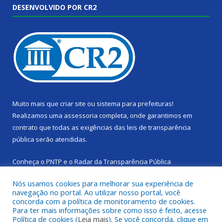
DESENVOLVIDO POR CR2
Muito mais que
criar site
ou
sistema para prefeituras
!
Realizamos uma
assessoria
completa, onde garantimos em
contrato que todas as exigências das
leis de transparência
pública
serão atendidas.
Conheça o
PNTP
e o
Radar da Transparência Pública
Nós usamos cookies para melhorar sua experiência de
navegação no portal. Ao utilizar nosso portal, você
concorda com a política de monitoramento de cookies.
Para ter mais informações sobre como isso é feito, acesse
Todos os direitos reservados a Câmara Municipal de Cachoeira
Política de cookies (
Leia mais
). Se você concorda, clique em