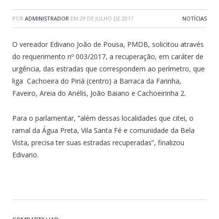
POR
ADMINISTRADOR
EM
29 DE JULHO DE 2017
NOTÍCIAS
O vereador Edivano João de Pousa, PMDB, solicitou através
do requerimento nº 003/2017, a recuperação, em caráter de
urgência, das estradas que correspondem ao perímetro, que
liga Cachoeira do Piriá (centro) a Barraca da Farinha,
Faveiro, Areia do Anélis, João Baiano e Cachoeirinha 2.
Para o parlamentar, “além dessas localidades que citei, o
ramal da Água Preta, Vila Santa Fé e comunidade da Bela
Vista, precisa ter suas estradas recuperadas”, finalizou
Edivano.