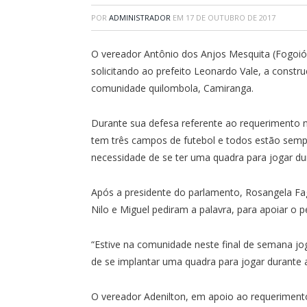
POR
ADMINISTRADOR
EM
17 DE OUTUBRO DE 2017
O vereador Antônio dos Anjos Mesquita (Fogoió
solicitando ao prefeito Leonardo Vale, a constr
comunidade quilombola, Camiranga.
Durante sua defesa referente ao requerimento n
tem três campos de futebol e todos estão sempr
necessidade de se ter uma quadra para jogar dur
Após a presidente do parlamento, Rosangela Fa
Nilo e Miguel pediram a palavra, para apoiar o 
“Estive na comunidade neste final de semana jo
de se implantar uma quadra para jogar durante a
O vereador Adenilton, em apoio ao requeriment