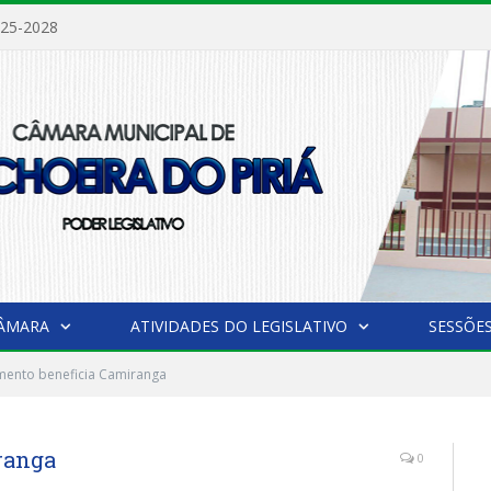
025-2028
CÂMARA
ATIVIDADES DO LEGISLATIVO
SESSÕE
mento beneficia Camiranga
ranga
0