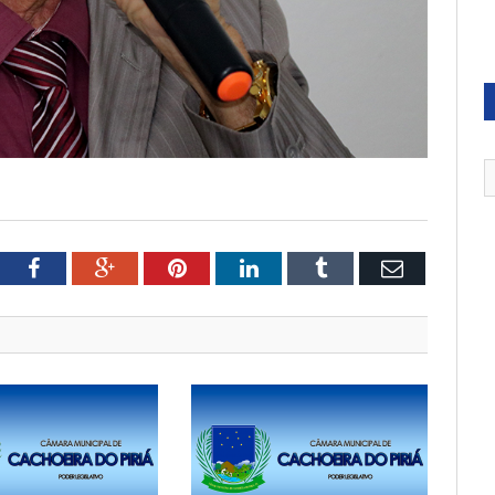
tter
Facebook
Google+
Pinterest
LinkedIn
Tumblr
Email