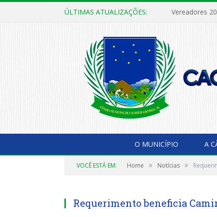
ÚLTIMAS ATUALIZAÇÕES:
Vereadores 2
O MUNICÍPIO
A 
»
»
VOCÊ ESTÁ EM:
Home
Notícias
Requeri
Requerimento beneficia Cami