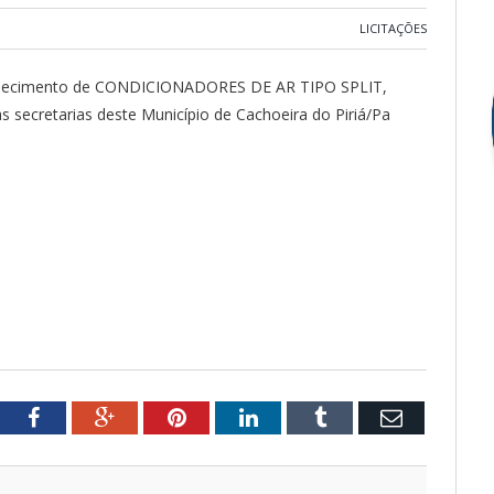
LICITAÇÕES
ornecimento de CONDICIONADORES DE AR TIPO SPLIT,
s secretarias deste Município de Cachoeira do Piriá/Pa
tter
Facebook
Google+
Pinterest
LinkedIn
Tumblr
Email