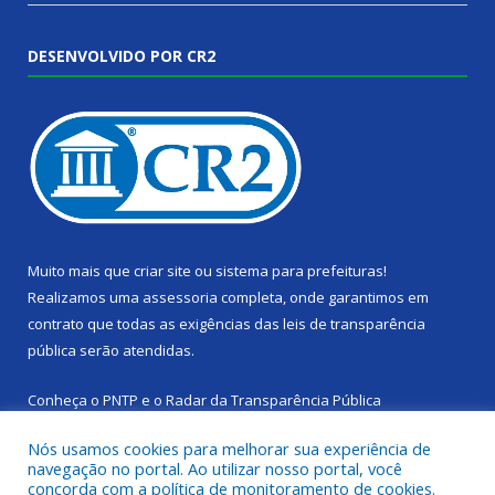
DESENVOLVIDO POR CR2
Muito mais que
criar site
ou
sistema para prefeituras
!
Realizamos uma
assessoria
completa, onde garantimos em
contrato que todas as exigências das
leis de transparência
pública
serão atendidas.
Conheça o
PNTP
e o
Radar da Transparência Pública
Nós usamos cookies para melhorar sua experiência de
navegação no portal. Ao utilizar nosso portal, você
concorda com a política de monitoramento de cookies.