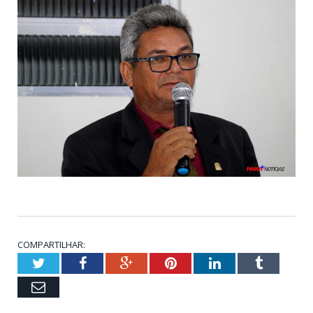
COMPARTILHAR:
Twitter
Facebook
Google+
Pinterest
LinkedIn
Tumblr
Email