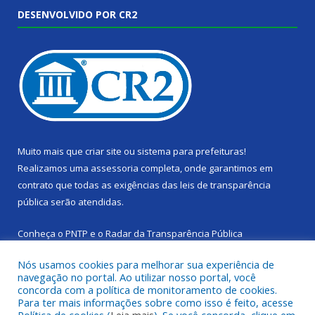
DESENVOLVIDO POR CR2
Muito mais que
criar site
ou
sistema para prefeituras
!
Realizamos uma
assessoria
completa, onde garantimos em
contrato que todas as exigências das
leis de transparência
pública
serão atendidas.
Conheça o
PNTP
e o
Radar da Transparência Pública
Nós usamos cookies para melhorar sua experiência de
navegação no portal. Ao utilizar nosso portal, você
concorda com a política de monitoramento de cookies.
Para ter mais informações sobre como isso é feito, acesse
Todos os direitos reservados a Câmara Municipal de Cachoeira