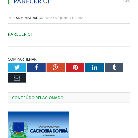
PARECER CI
0
POR
ADMINISTRADOR
EM
29 DE JUNHO DE 2021
PARECER CI
COMPARTILHAR:
Twitter
Facebook
Google+
Pinterest
LinkedIn
Tumblr
Email
CONTEÚDO RELACIONADO