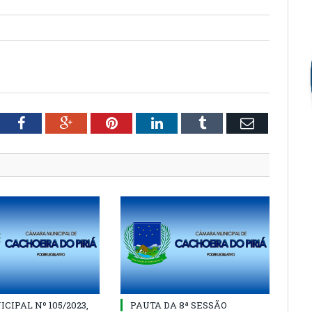
tter
Facebook
Google+
Pinterest
LinkedIn
Tumblr
Email
CIPAL Nº 105/2023,
PAUTA DA 8ª SESSÃO