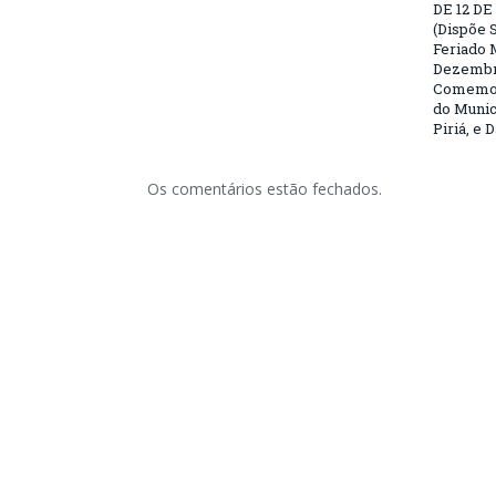
DE 12 D
(Dispõe S
Feriado 
Dezembro
Comemor
do Munic
Piriá, e 
Os comentários estão fechados.