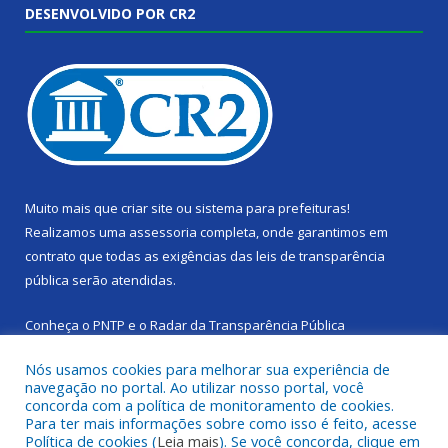
DESENVOLVIDO POR CR2
Muito mais que
criar site
ou
sistema para prefeituras
!
Realizamos uma
assessoria
completa, onde garantimos em
contrato que todas as exigências das
leis de transparência
pública
serão atendidas.
Conheça o
PNTP
e o
Radar da Transparência Pública
Nós usamos cookies para melhorar sua experiência de
navegação no portal. Ao utilizar nosso portal, você
concorda com a política de monitoramento de cookies.
Para ter mais informações sobre como isso é feito, acesse
Todos os direitos reservados a Câmara Municipal de Cachoeira
Política de cookies (
Leia mais
). Se você concorda, clique em