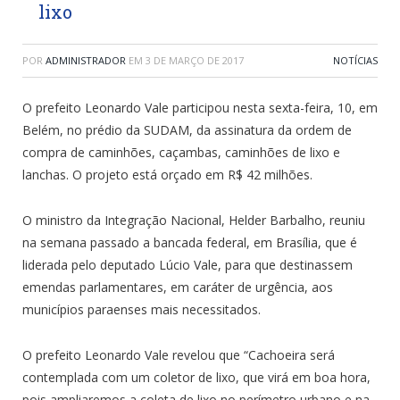
lixo
POR
ADMINISTRADOR
EM
3 DE MARÇO DE 2017
NOTÍCIAS
O prefeito Leonardo Vale participou nesta sexta-feira, 10, em
Belém, no prédio da SUDAM, da assinatura da ordem de
compra de caminhões, caçambas, caminhões de lixo e
lanchas. O projeto está orçado em R$ 42 milhões.
O ministro da Integração Nacional, Helder Barbalho, reuniu
na semana passado a bancada federal, em Brasília, que é
liderada pelo deputado Lúcio Vale, para que destinassem
emendas parlamentares, em caráter de urgência, aos
municípios paraenses mais necessitados.
O prefeito Leonardo Vale revelou que “Cachoeira será
contemplada com um coletor de lixo, que virá em boa hora,
pois ampliaremos a coleta de lixo no perímetro urbano e na