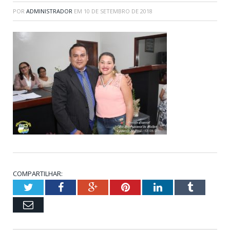
POR
ADMINISTRADOR
EM
10 DE SETEMBRO DE 2018
COMPARTILHAR:
Twitter
Facebook
Google+
Pinterest
LinkedIn
Tumblr
Email