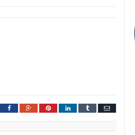
tter
Facebook
Google+
Pinterest
LinkedIn
Tumblr
Email