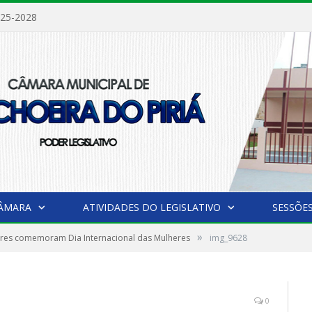
025-2028
CÂMARA
ATIVIDADES DO LEGISLATIVO
SESSÕE
»
res comemoram Dia Internacional das Mulheres
img_9628
0