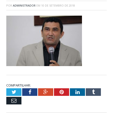
POR
ADMINISTRADOR
EM
10 DE SETEMBRO DE 2018
COMPARTILHAR:
Twitter
Facebook
Google+
Pinterest
LinkedIn
Tumblr
Email