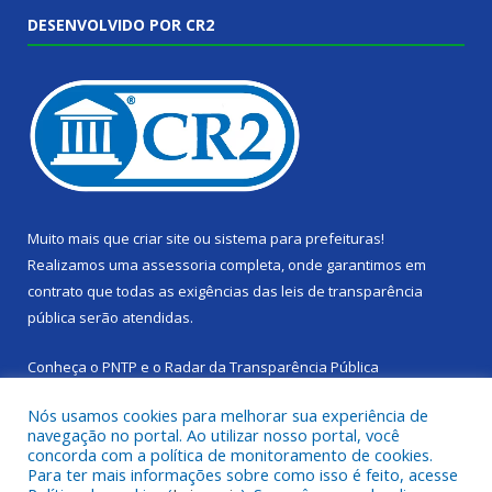
DESENVOLVIDO POR CR2
Muito mais que
criar site
ou
sistema para prefeituras
!
Realizamos uma
assessoria
completa, onde garantimos em
contrato que todas as exigências das
leis de transparência
pública
serão atendidas.
Conheça o
PNTP
e o
Radar da Transparência Pública
Nós usamos cookies para melhorar sua experiência de
navegação no portal. Ao utilizar nosso portal, você
concorda com a política de monitoramento de cookies.
Para ter mais informações sobre como isso é feito, acesse
Todos os direitos reservados a Câmara Municipal de Cachoeira