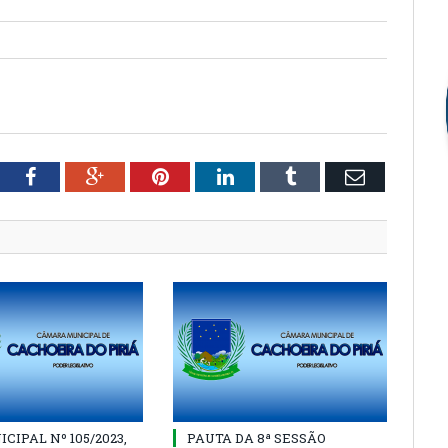
tter
Facebook
Google+
Pinterest
LinkedIn
Tumblr
Email
CIPAL Nº 105/2023,
PAUTA DA 8ª SESSÃO