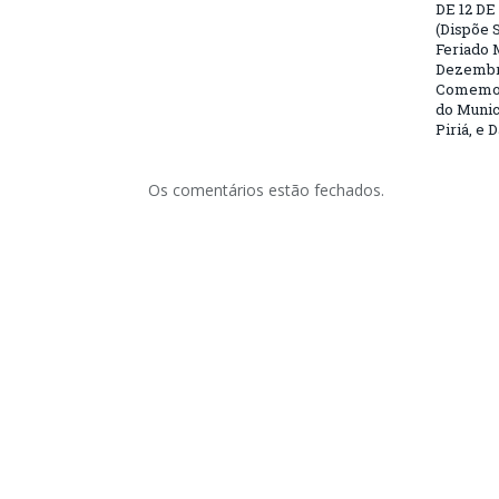
DE 12 D
(Dispõe S
Feriado 
Dezembro
Comemor
do Munic
Piriá, e 
Os comentários estão fechados.