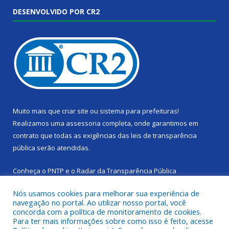
DESENVOLVIDO POR CR2
Muito mais que
criar site
ou
sistema para prefeituras
!
Realizamos uma
assessoria
completa, onde garantimos em
contrato que todas as exigências das
leis de transparência
pública
serão atendidas.
Conheça o
PNTP
e o
Radar da Transparência Pública
Nós usamos cookies para melhorar sua experiência de
navegação no portal. Ao utilizar nosso portal, você
concorda com a política de monitoramento de cookies.
Para ter mais informações sobre como isso é feito, acesse
Todos os direitos reservados a Câmara Municipal de Cachoeira