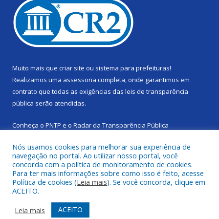
Muito mais que
criar site
ou
sistema para prefeituras
!
Realizamos uma
assessoria
completa, onde garantimos em
contrato que todas as exigências das
leis de transparência
pública
serão atendidas.
Conheça o
PNTP
e o
Radar da Transparência Pública
Nós usamos cookies para melhorar sua experiência de
navegação no portal. Ao utilizar nosso portal, você
concorda com a política de monitoramento de cookies.
Para ter mais informações sobre como isso é feito, acesse
Todos os direitos reservados a Câmara Municipal de Cachoeira
Política de cookies (
Leia mais
). Se você concorda, clique em
do Piriá.
ACEITO.
Mapa do Site
Acessar Área Administrativa
ACEITO
Leia mais
Acessar Webmail