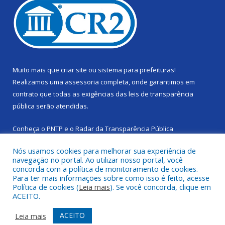
Muito mais que
criar site
ou
sistema para prefeituras
!
Realizamos uma
assessoria
completa, onde garantimos em
contrato que todas as exigências das
leis de transparência
pública
serão atendidas.
Conheça o
PNTP
e o
Radar da Transparência Pública
Nós usamos cookies para melhorar sua experiência de
navegação no portal. Ao utilizar nosso portal, você
concorda com a política de monitoramento de cookies.
Para ter mais informações sobre como isso é feito, acesse
Todos os direitos reservados a Câmara Municipal de Cachoeira
Política de cookies (
Leia mais
). Se você concorda, clique em
do Piriá.
ACEITO.
Mapa do Site
Acessar Área Administrativa
ACEITO
Leia mais
Acessar Webmail