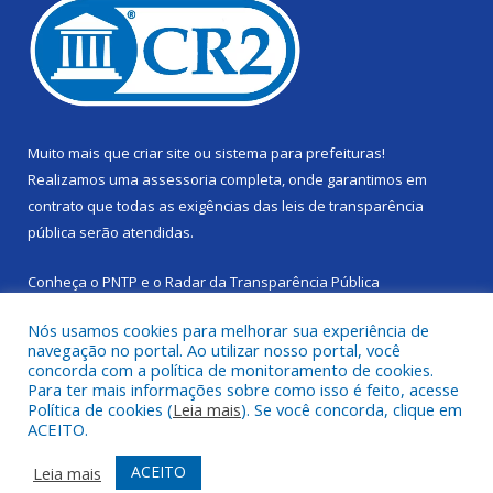
Muito mais que
criar site
ou
sistema para prefeituras
!
Realizamos uma
assessoria
completa, onde garantimos em
contrato que todas as exigências das
leis de transparência
pública
serão atendidas.
Conheça o
PNTP
e o
Radar da Transparência Pública
Nós usamos cookies para melhorar sua experiência de
navegação no portal. Ao utilizar nosso portal, você
concorda com a política de monitoramento de cookies.
Para ter mais informações sobre como isso é feito, acesse
Todos os direitos reservados a Câmara Municipal de Cachoeira
Política de cookies (
Leia mais
). Se você concorda, clique em
do Piriá.
ACEITO.
Mapa do Site
Acessar Área Administrativa
ACEITO
Leia mais
Acessar Webmail