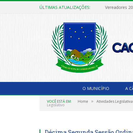
ÚLTIMAS ATUALIZAÇÕES:
Vereadores 2
O MUNICÍPIO
A 
»
VOCÊ ESTÁ EM:
Home
Atividades Legislativa
Legislativo
Décima Segunda Sessão Ordinár