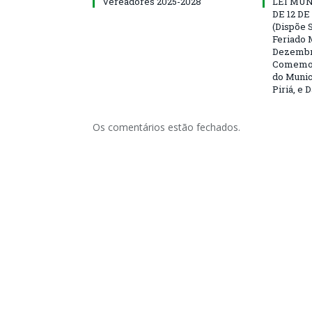
Vereadores 2025-2028
LEI MUNI
DE 12 D
(Dispõe S
Feriado 
Dezembro
Comemor
do Munic
Piriá, e 
Os comentários estão fechados.