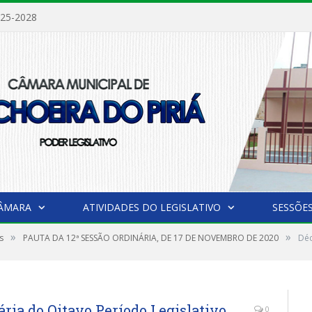
025-2028
CÂMARA
ATIVIDADES DO LEGISLATIVO
SESSÕE
»
»
s
PAUTA DA 12ª SESSÃO ORDINÁRIA, DE 17 DE NOVEMBRO DE 2020
Déc
ia do Oitavo Período Legislativo
0