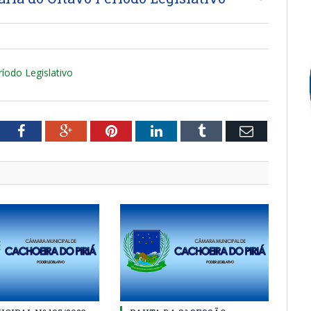
íodo Legislativo
tter
Facebook
Google+
Pinterest
LinkedIn
Tumblr
Email