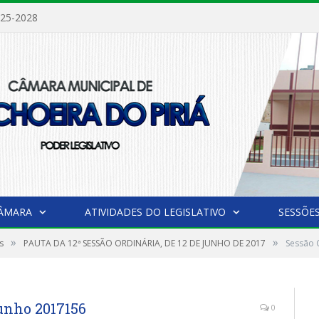
025-2028
CÂMARA
ATIVIDADES DO LEGISLATIVO
SESSÕE
»
»
s
PAUTA DA 12ª SESSÃO ORDINÁRIA, DE 12 DE JUNHO DE 2017
Sessão 
junho 2017156
0