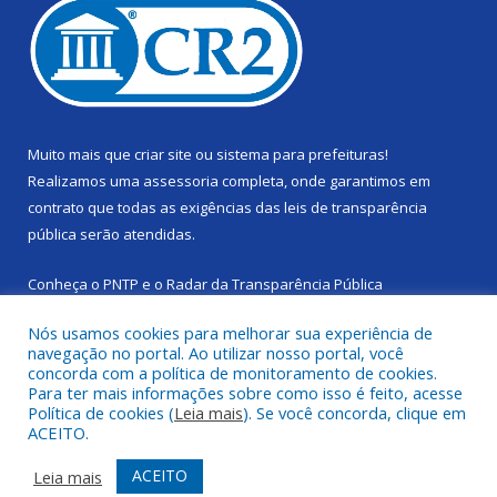
Muito mais que
criar site
ou
sistema para prefeituras
!
Realizamos uma
assessoria
completa, onde garantimos em
contrato que todas as exigências das
leis de transparência
pública
serão atendidas.
Conheça o
PNTP
e o
Radar da Transparência Pública
Nós usamos cookies para melhorar sua experiência de
navegação no portal. Ao utilizar nosso portal, você
concorda com a política de monitoramento de cookies.
Para ter mais informações sobre como isso é feito, acesse
Todos os direitos reservados a Câmara Municipal de Cachoeira
Política de cookies (
Leia mais
). Se você concorda, clique em
do Piriá.
ACEITO.
Mapa do Site
Acessar Área Administrativa
ACEITO
Leia mais
Acessar Webmail