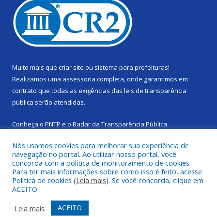
Muito mais que
criar site
ou
sistema para prefeituras
!
Realizamos uma
assessoria
completa, onde garantimos em
contrato que todas as exigências das
leis de transparência
pública
serão atendidas.
Conheça o
PNTP
e o
Radar da Transparência Pública
Nós usamos cookies para melhorar sua experiência de
navegação no portal. Ao utilizar nosso portal, você
concorda com a política de monitoramento de cookies.
Para ter mais informações sobre como isso é feito, acesse
Todos os direitos reservados a Câmara Municipal de Cachoeira
Política de cookies (
Leia mais
). Se você concorda, clique em
do Piriá.
ACEITO.
Mapa do Site
Acessar Área Administrativa
ACEITO
Leia mais
Acessar Webmail