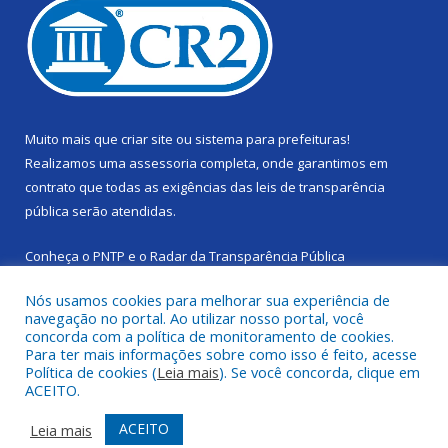
Muito mais que
criar site
ou
sistema para prefeituras
!
Realizamos uma
assessoria
completa, onde garantimos em
contrato que todas as exigências das
leis de transparência
pública
serão atendidas.
Conheça o
PNTP
e o
Radar da Transparência Pública
Nós usamos cookies para melhorar sua experiência de
navegação no portal. Ao utilizar nosso portal, você
concorda com a política de monitoramento de cookies.
Para ter mais informações sobre como isso é feito, acesse
Todos os direitos reservados a Câmara Municipal de Cachoeira
Política de cookies (
Leia mais
). Se você concorda, clique em
do Piriá.
ACEITO.
Mapa do Site
Acessar Área Administrativa
ACEITO
Leia mais
Acessar Webmail