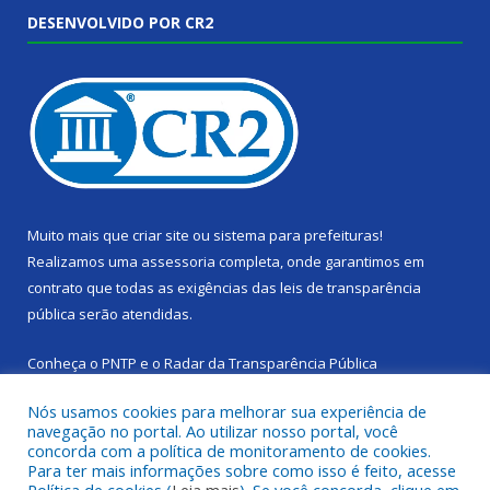
DESENVOLVIDO POR CR2
Muito mais que
criar site
ou
sistema para prefeituras
!
Realizamos uma
assessoria
completa, onde garantimos em
contrato que todas as exigências das
leis de transparência
pública
serão atendidas.
Conheça o
PNTP
e o
Radar da Transparência Pública
Nós usamos cookies para melhorar sua experiência de
navegação no portal. Ao utilizar nosso portal, você
concorda com a política de monitoramento de cookies.
Para ter mais informações sobre como isso é feito, acesse
Todos os direitos reservados a Câmara Municipal de Cachoeira