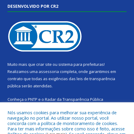
DESENVOLVIDO POR CR2
Muito mais que
criar site
ou
sistema para prefeituras
!
Realizamos uma
assessoria
completa, onde garantimos em
contrato que todas as exigências das
leis de transparência
pública
serão atendidas.
Conheça o
PNTP
e o
Radar da Transparência Pública
Nós usamos cookies para melhorar sua experiência de
navegação no portal. Ao utilizar nosso portal, você
concorda com a política de monitoramento de cookies.
Para ter mais informações sobre como isso é feito, acesse
Todos os direitos reservados a Câmara Municipal de Cachoeira