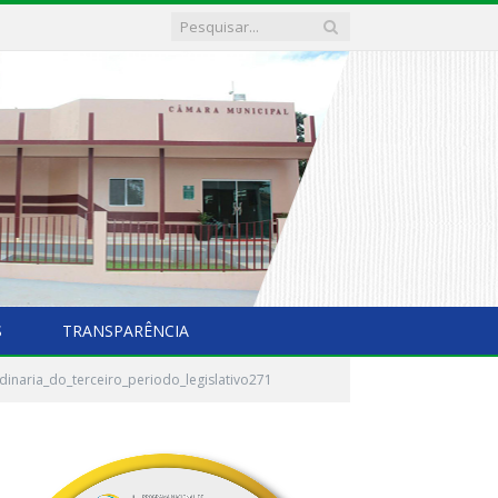
S
TRANSPARÊNCIA
inaria_do_terceiro_periodo_legislativo271