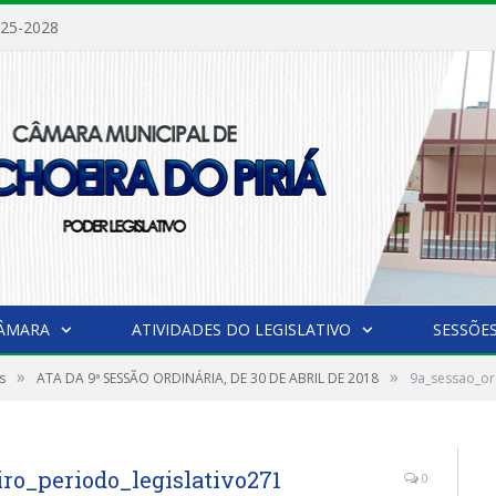
025-2028
CÂMARA
ATIVIDADES DO LEGISLATIVO
SESSÕE
»
»
s
ATA DA 9ª SESSÃO ORDINÁRIA, DE 30 DE ABRIL DE 2018
9a_sessao_ord
ro_periodo_legislativo271
0