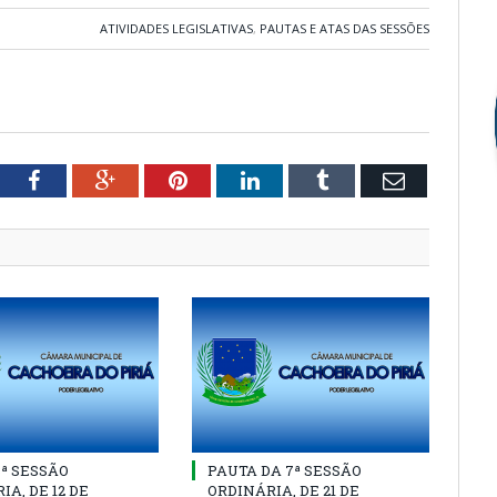
ATIVIDADES LEGISLATIVAS
,
PAUTAS E ATAS DAS SESSÕES
tter
Facebook
Google+
Pinterest
LinkedIn
Tumblr
Email
8ª SESSÃO
PAUTA DA 7ª SESSÃO
IA, DE 12 DE
ORDINÁRIA, DE 21 DE