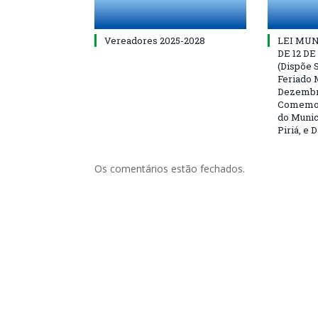
Vereadores 2025-2028
LEI MUNI
DE 12 D
(Dispõe S
Feriado 
Dezembro
Comemor
do Munic
Piriá, e 
Os comentários estão fechados.