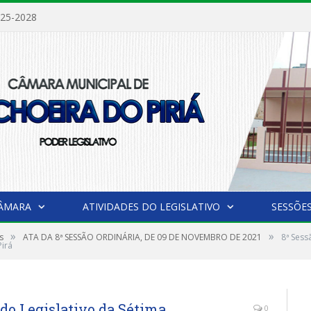
025-2028
CÂMARA
ATIVIDADES DO LEGISLATIVO
SESSÕE
»
»
s
ATA DA 8ª SESSÃO ORDINÁRIA, DE 09 DE NOVEMBRO DE 2021
8ª Sess
Pirá
odo Legislativo da Sétima
0