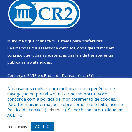
Muito mais que
criar site
ou
sistema para prefeituras
!
Realizamos uma
assessoria
completa, onde garantimos em
contrato que todas as exigências das
leis de transparência
pública
serão atendidas.
Conheça o
PNTP
e o
Radar da Transparência Pública
Nós usamos cookies para melhorar sua experiência de
navegação no portal. Ao utilizar nosso portal, você
concorda com a política de monitoramento de cookies.
Para ter mais informações sobre como isso é feito, acesse
Todos os direitos reservados a Câmara Municipal de Cachoeira
Política de cookies (
Leia mais
). Se você concorda, clique em
do Piriá.
ACEITO.
Mapa do Site
Acessar Área Administrativa
ACEITO
Leia mais
Acessar Webmail